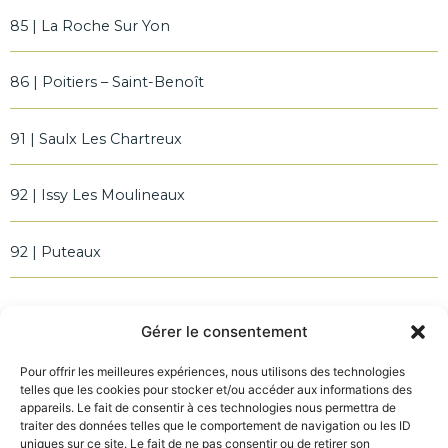
85 | La Roche Sur Yon
86 | Poitiers – Saint-Benoît
91 | Saulx Les Chartreux
92 | Issy Les Moulineaux
92 | Puteaux
Menu
Gérer le consentement
Accueil
Pour offrir les meilleures expériences, nous utilisons des technologies
telles que les cookies pour stocker et/ou accéder aux informations des
Une méthode naturelle
appareils. Le fait de consentir à ces technologies nous permettra de
traiter des données telles que le comportement de navigation ou les ID
Trouver votre centre
uniques sur ce site. Le fait de ne pas consentir ou de retirer son